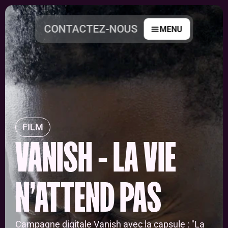
CONTACTEZ-NOUS
MENU
FILM
VANISH - LA VIE 
N'ATTEND PAS 
Campagne digitale Vanish avec la capsule : "La 