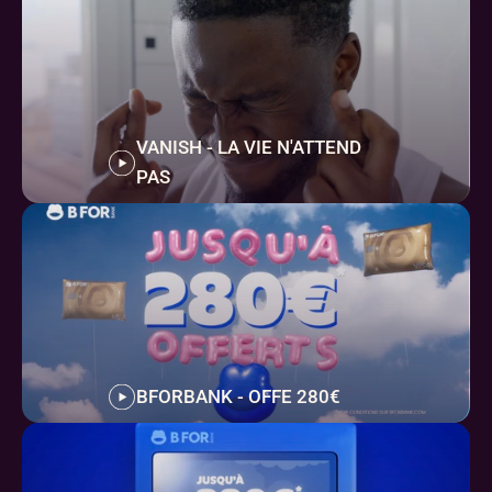
VANISH - LA VIE N'ATTEND 
PAS 
BFORBANK - OFFE 280€