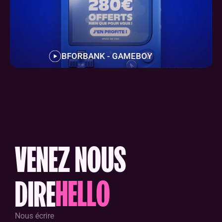
BFORBANK - GAMEBOY
VENEZ NOUS
H
E
L
L
O
DIRE
Nous écrire