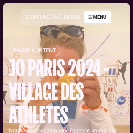
CONTACTEZ-NOUS
MENU
BRAND CONTENT
JO PARIS 2024 - 
VILLAGE DES 
ATHLÈTES
Nous avons accompagné l’agence américaine 