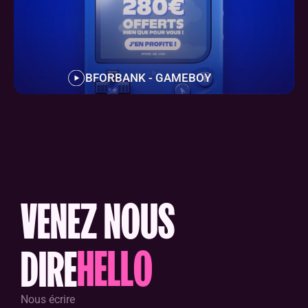
BFORBANK - GAMEBOY
VENEZ NOUS
H
E
L
L
O
DIRE
Nous écrire