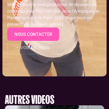
Mile 44 dans la post-production de dizaines de 
contenus pour P&G lors des Jeux Olympiques et 
Paralympiques de Paris 2024. Nous vous en 
présentons quelques extraits.
NOUS CONTACTER
VOIR LA VIDEO
AUTRES VIDÉOS