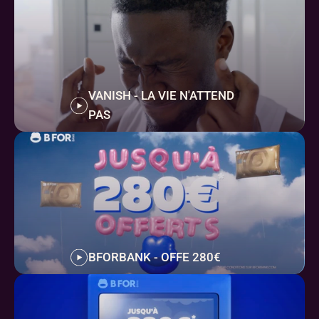
VANISH - LA VIE N'ATTEND 
PAS 
BFORBANK - OFFE 280€